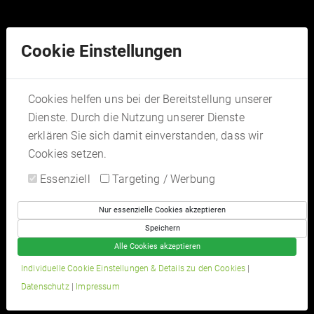
Tel:
03435 931188
Cookie Einstellungen
Cookies helfen uns bei der Bereitstellung unserer
Dienste. Durch die Nutzung unserer Dienste
erklären Sie sich damit einverstanden, dass wir
Cookies setzen.
Essenziell
Targeting / Werbung
Nur essenzielle Cookies akzeptieren
Speichern
Ihre Fitnesskurse
Alle Cookies akzeptieren
... und Sie fühlen sich wohler!
Individuelle Cookie Einstellungen & Details zu den Cookies
|
Datenschutz
|
Impressum
KOSTENLOS INFORMIEREN