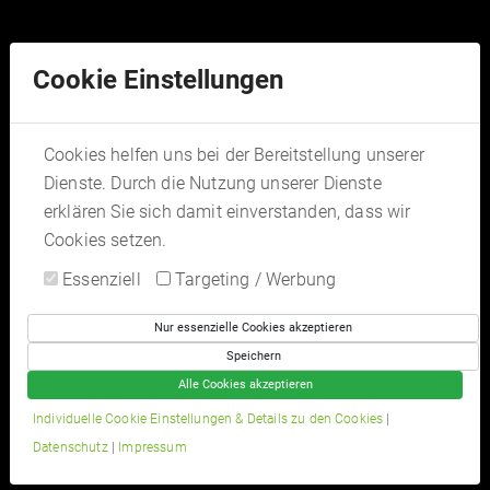
Tel:
03435 931188
Cookie Einstellungen
Cookies helfen uns bei der Bereitstellung unserer
Dienste. Durch die Nutzung unserer Dienste
erklären Sie sich damit einverstanden, dass wir
Cookies setzen.
Essenziell
Targeting / Werbung
Nur essenzielle Cookies akzeptieren
Speichern
Das 10 Wochen Figurprogramm
Alle Cookies akzeptieren
... und Sie fühlen sich wohler!
Individuelle Cookie Einstellungen & Details zu den Cookies
|
Datenschutz
|
Impressum
JETZT KOSTENLOS INFORMIEREN