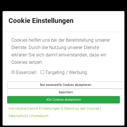
Tel:
03435 931188
Cookie Einstellungen
Cookies helfen uns bei der Bereitstellung unserer
Dienste. Durch die Nutzung unserer Dienste
erklären Sie sich damit einverstanden, dass wir
Cookies setzen.
Essenziell
Targeting / Werbung
Nur essenzielle Cookies akzeptieren
Speichern
Ihre Fitnesskurse
Alle Cookies akzeptieren
... und Sie fühlen sich wohler!
Individuelle Cookie Einstellungen & Details zu den Cookies
|
Datenschutz
|
Impressum
KOSTENLOS INFORMIEREN